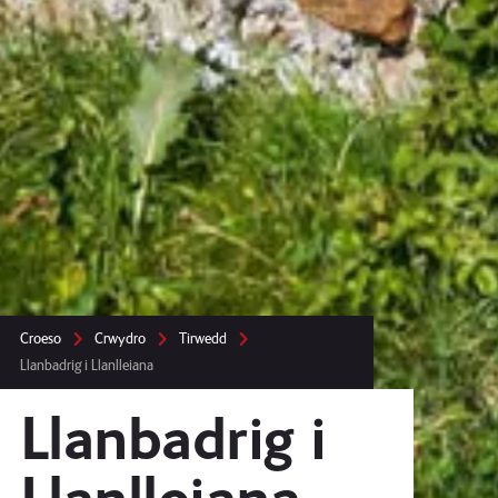
Croeso
Crwydro
Tirwedd
Llanbadrig i Llanlleiana
Llanbadrig i