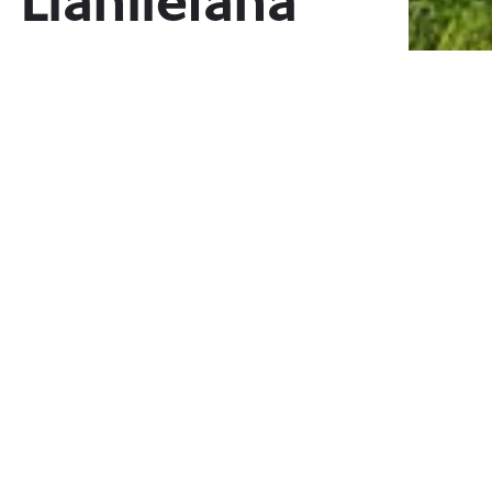
Llanlleiana
Yn amgylchynu pendraw gogleddol
Ynys Môn (a Chymru) gall yr arfordir
rhwng Llanbadrig a Llanlleiana fod yn
llwybr caled i’w gerdded.
Fodd bynnag mae’r bryniau tonnog ble mae’r gwynt yn
chwyrlio drostynt yn sicrhau fod brig pob bryn yn datgelu
rhywbeth newydd. Wrth gerdded o’r Eglwys yn Nhŷ’n Llan
tuag at Borth Llanlleiana, mae’r clogwyni serth islaw yn